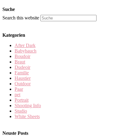
Suche
Search this website
Kategorien
After Dark
Babybauch
Boudoir
Braut
Dudeoir
Familie
Haustier
Outdoor
Paar
pet
Portrait
Shooting Info
Studio
White Sheets
Neuste Posts