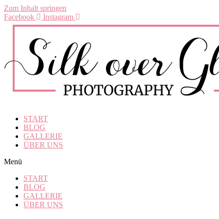
Zum Inhalt springen
Facebook
Instagram
START
BLOG
GALLERIE
ÜBER UNS
Menü
START
BLOG
GALLERIE
ÜBER UNS