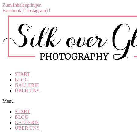
Zum Inhalt springen
Facebook
Instagram
START
BLOG
GALLERIE
ÜBER UNS
Menü
START
BLOG
GALLERIE
ÜBER UNS