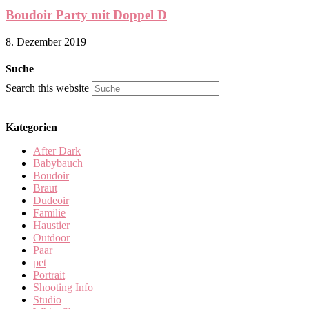
Boudoir Party mit Doppel D
8. Dezember 2019
Suche
Search this website
Kategorien
After Dark
Babybauch
Boudoir
Braut
Dudeoir
Familie
Haustier
Outdoor
Paar
pet
Portrait
Shooting Info
Studio